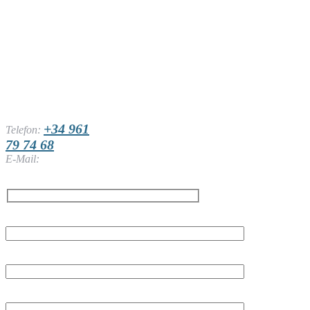
TALLERES A.
VILLAJOS
S.L.
Av. de la Foia, 11,
46440 Almussafes,
Valencia
+34 961
Telefon:
79 74 68
E-Mail:
info@villajos.com
NAME
E-MAIL
SUBJEKT