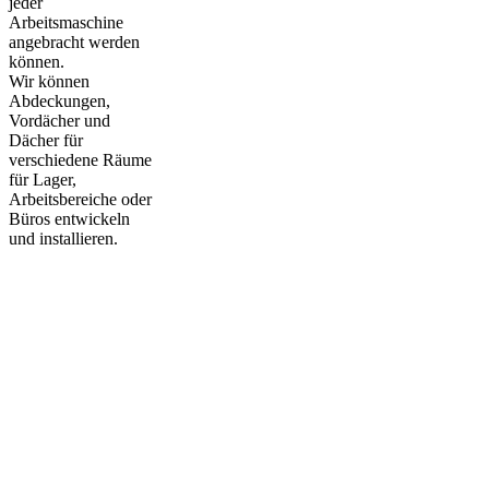
jeder
Arbeitsmaschine
angebracht werden
können.
Wir können
Abdeckungen,
Vordächer und
Dächer für
verschiedene Räume
für Lager,
Arbeitsbereiche oder
Büros entwickeln
und installieren.
Wartungsdienste
Talleres A. Villajos leistet derzeit
Wartungsarbeiten an unzähligen
Arbeitsgegenständen, die aufgrund des
täglichen Gebrauchs repariert, ersetzt
oder verbessert werden müssen.
Für die Realisierung dieser